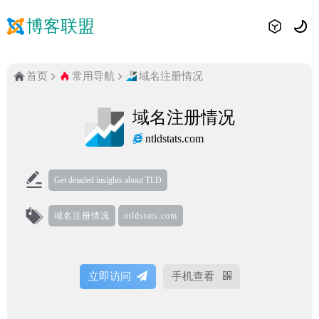
博客联盟
首页
常用导航
域名注册情况
域名注册情况
ntldstats.com
Get detailed insights about TLD
域名注册情况
ntldstats.com
立即访问
手机查看