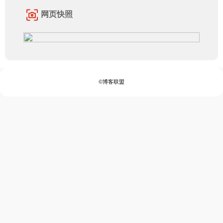
网页快照
©博客联盟