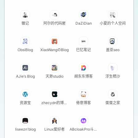
窝
徽记
阿尔的代码屋
DaZiDian
小夏的个人空间
ObsiBlog
XiaoWangのBlog
巳忆笔记
盖亚seo
AJie‘s Blog
天渺studio
胡东东博客
浮生栖沙
资源宝
zhecydn的博客
倦意博客
蛋蛋之家
站
liseezn'blog
Linux爱好者
ABcloakPro斗篷
技术博客