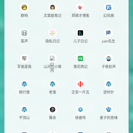
群响
文案姐笔记
郑德才博客
幻风阁
笛声
隐私日记
儿子日记
yan先生
军爸是我
山河の小窝
落花雨记
子夜松声
假行僧
老鬼
正安一片瓦
逆时针
平顶山
雅余
徐建伟
麦子的思绪