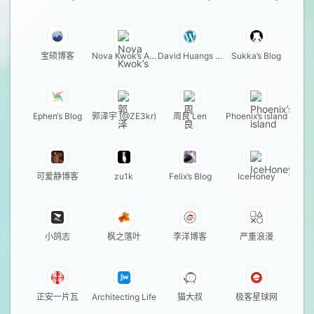
宝硕博客
Nova Kwok’s Aw
David Huangs Bl
Sukka’s Blog
esome Blog
og
Ephen‘s Blog
郭泽宇 (@ZE3kr)
周良 Len
Phoenix’s island
可爱静博客
zu1k
Felix’s Blog
IceHoney
小鸽志
枫之落叶
李洋博客
严重浪漫
正安一片瓦
Architecting Life
猫大叔
极客星球网