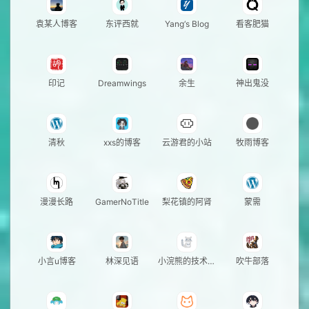
袁某人博客
东评西就
Yang‘s Blog
看客肥猫
印记
Dreamwings
余生
神出鬼没
清秋
xxs的博客
云游君的小站
牧雨博客
漫漫长路
GamerNoTitle
梨花镇的阿肾
蒙需
小言u博客
林深见语
小浣熊的技术小
吹牛部落
站