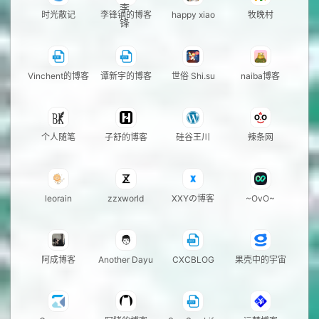
时光散记
李锋镝的博客
happy xiao
牧晚村
Vinchent的博客
谭新宇的博客
世俗 Shi.su
naiba博客
个人随笔
子舒的博客
硅谷王川
辣条网
leorain
zzxworld
XXYの博客
~OvO~
阿成博客
Another Dayu
CXCBLOG
果壳中的宇宙