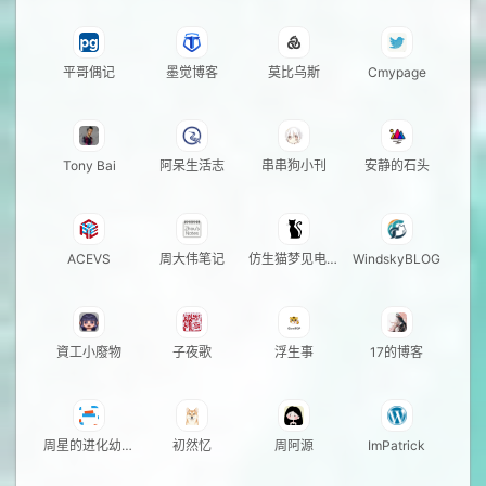
平哥偶记
墨觉博客
莫比乌斯
Cmypage
Tony Bai
阿呆生活志
串串狗小刊
安静的石头
ACEVS
周大伟笔记
仿生猫梦见电子
WindskyBLOG
猫粮
資工小廢物
子夜歌
浮生事
17的博客
周星的进化幼儿
初然忆
周阿源
ImPatrick
园