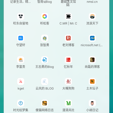
记录生活，精彩
智南ಇBlog
蘑菇天文馆
nmsl.cn
一刻
旺东自留地
听松客
C.MR | Mr. C
流浪天下
守望轩
张智勇
老刘博客
nicrosoft.net (nc
-show v3)
李富贵
王志勇的Blog
忆秋年
尚磊的博客
kget
云风的 BLOG
大嘴狗狗
土木坛子
时光绘梦集
傻猫网络日志
漫清风社
小胡日记