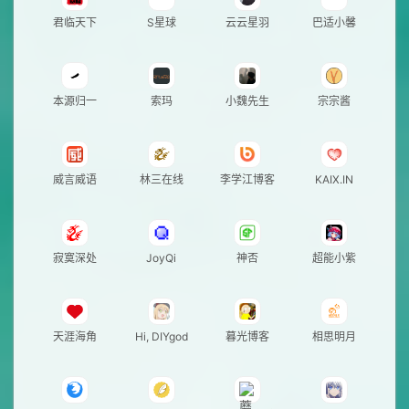
君临天下
S星球
云云星羽
巴适小馨
本源归一
索玛
小魏先生
宗宗酱
威言威语
林三在线
李学江博客
KAIX.IN
寂寞深处
JoyQi
神否
超能小紫
天涯海角
Hi, DIYgod
暮光博客
相思明月