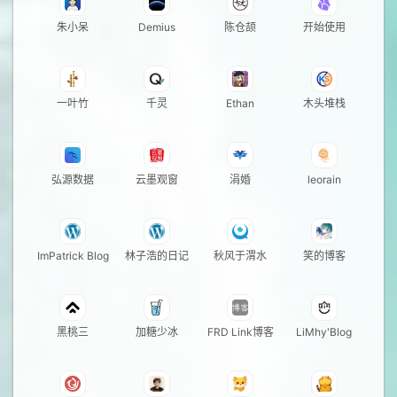
朱小呆
Demius
陈仓颉
开始使用
一叶竹
千灵
Ethan
木头堆栈
弘源数据
云墨观窗
涓婚
leorain
ImPatrick Blog
林子浩的日记
秋风于渭水
笑的博客
黑桃三
加糖少冰
FRD Link博客
LiMhy'Blog