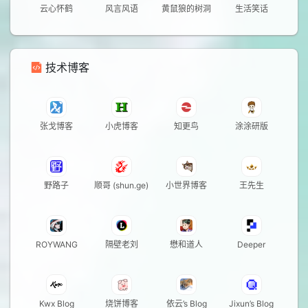
云心怀鹤
风言风语
黄鼠狼的树洞
生活笑话
技术博客
张戈博客
小虎博客
知更鸟
涂涂研版
野路子
顺哥 (shun.ge)
小世界博客
王先生
ROYWANG
隔壁老刘
懋和道人
Deeper
Kwx Blog
烧饼博客
依云’s Blog
Jixun’s Blog