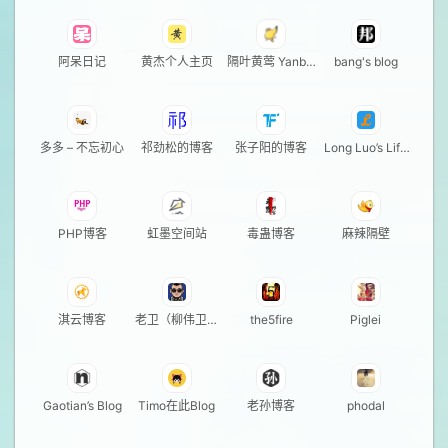
阿呆日记
黄杰个人主页
隔叶黄莺 Yanbin
bang's blog
Blog
多多 – 不忘初心
祁劲松的博客
张子阳的博客
Long Luo’s Life
Notes
PHP博客
虹墨空间站
毒蛊博客
麻辣隔壁
淇云博客
老卫（柳伟卫）
the5fire
Piglei
的博客
Gaotian’s Blog
Timo在此Blog
老孙博客
phodal