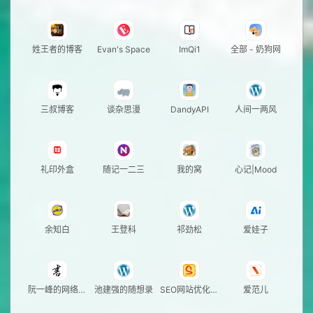
姓王者的博客
Evan's Space
ImQi1
全部 - 奶狗网
三叔博客
谈杂思漫
DandyAPI
人间一两风
礼印外盒
随记一二三
我的窝
心记|Mood
余知白
王登科
祁劲松
爱娃子
阮一峰的网络日
池建强的随想录
SEO网站优化推
爱范儿
志
广