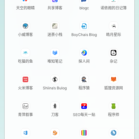
天空的眼睛
共享博客
blogc
诺依阁的日记簿
小威博客
迷荼小栈
BoyChais Blog
皓月星际
吃猫的鱼
唯知笔记
探人间
杂记
火米博客
Shiina‘s Bulog
程序猿
狐狸资源网
青萍叙事
刀客
SEO每天一贴
程序师