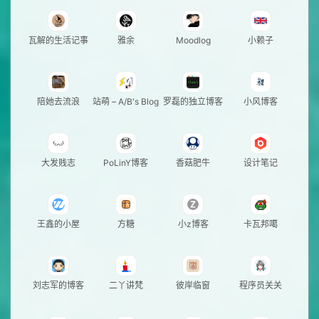
瓦解的生活记事
雅余
Moodlog
小赖子
陪她去流浪
站萌 – A/B's Blog
罗磊的独立博客
小风博客
大发贱志
PoLinY博客
香菇肥牛
设计笔记
王鑫的小屋
方糖
小z博客
卡瓦邦噶
刘志军的博客
二丫讲梵
彼岸临窗
程序员关关