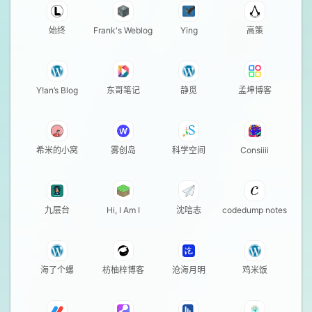
始终
Frank's Weblog
Ying
高策
Y!an’s Blog
东哥笔记
静觅
孟坤博客
希米的小窝
雾创岛
科学空间
Consiiii
九层台
Hi, I Am I
沈唁志
codedump notes
海了个螺
枋柚梓博客
沧海月明
鸡米饭