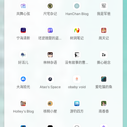
风舞心弦
尺宅杂记
HanChan Blog
我是军爸
宁海清新
坯逆翘楚的盗闲
树洞笔记
周天记
居
好活儿
林林杂语
没有故事的曹同
撕心砸念
学
大海拾光
Atao's Space
obaby void
爱吃猫的鱼
Holley's Blog
核桃小屋
游钓四方
南香香