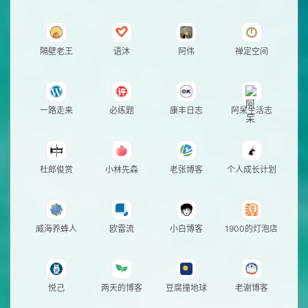
隔壁老王
语沐
阿伟
禅定空间
一路走来
必练题
康丰日志
阿呆生活志
杜郎俊赏
小林先森
老张博客
个人成长计划
威海养蜂人
欧雷流
小白博客
1900的灯泡店
悦己
两天的博客
豆腐撞地球
老谢博客