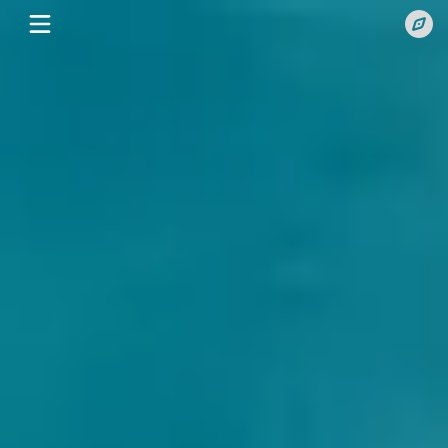
网
站
常
公
用
随
告
导
笔
技
航
博
术
百
客
博
科
攻
客
博
略
资
客
博
讯
视