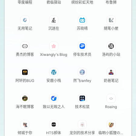
零度编程
君临驿站
缤纷彩虹天地
布鲁狮
无用笔记
沉迷在
苏晓晴
随笔小屋
勇杰的博客
Xiwangly's Blog
停车技术员
洛屿的小站
阿轩的BUG
安鹿小栈
然飞ranfey
奶爸笔记
海不眠博客
致以无瑕之人
技术松鼠
Roaing
倾城于你
HTS郝体
龙剑的技术分享
临明小狐狸の小