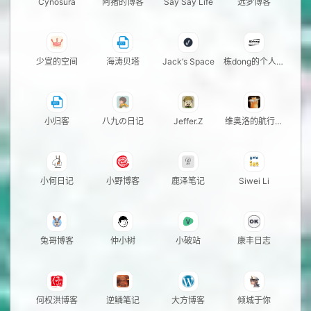
Cynosura
阿猪的博客
Say Say Life
远梦博客
少宣的空间
海涛贝塔
Jack‘s Space
栋dong的个人站
点
小归客
八九の日记
Jeffer.Z
维奥洛的航行日
记
小何日记
小野博客
鹿泽笔记
Siwei Li
兔哥博客
仲小树
小破站
康丰日志
何权洪博客
逆鳞笔记
大方博客
倾城于你