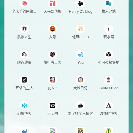
辛未羊的网络日
天书部落格
Henry Z’s blog
牧人池塘
志
质数人生
太隐
轻风BLOG
若水斋
聊点趣事
旅行者日志
You
小可の聚集地
耳朵的主人
友人C
大雄日记
Keyle’s Blog
幻影博客
王叨叨
刘宇帅个人博客
流情的博客