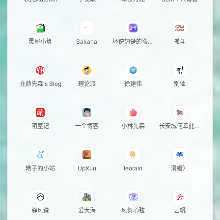
灵犀小筑
Sakana
坯逆翘楚的盗闲
孤斗
居
允赫先森's Blog
理论派
徐建伟
别催
萌屋记
一个博客
小林先森
长安城何幸此相
逢
皓子的小站
UpXuu
leorain
涓婚〉
静风说
爱大海
风舞心弦
云帆