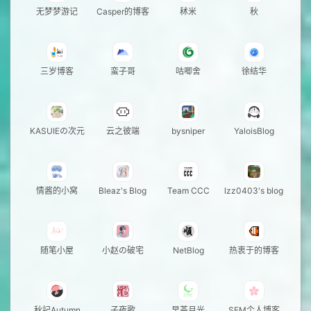
无梦梦游记
Casper的博客
秫米
秋
三岁博客
蛮子哥
咕唧舍
徐结华
KASUIEの次元
云之彼端
bysniper
YaloisBlog
情酱的小窝
Bleaz's Blog
Team CCC
lzz0403's blog
随笔小屋
小赵の破宅
NetBlog
热衷于的博客
秋記Autumn
子夜歌
早茶月光
SEM个人博客