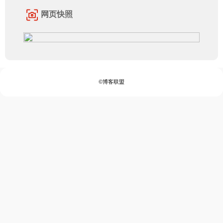
网页快照
©博客联盟