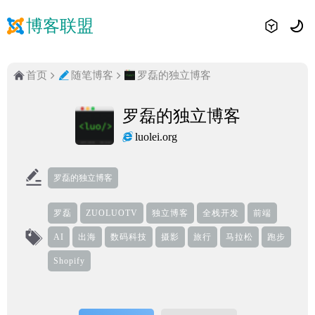
博客联盟
首页
随笔博客
罗磊的独立博客
罗磊的独立博客
luolei.org
罗磊的独立博客
罗磊
ZUOLUOTV
独立博客
全栈开发
前端
AI
出海
数码科技
摄影
旅行
马拉松
跑步
Shopify