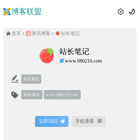
博客联盟
首页
资讯博客
站长笔记
站长笔记
www.080210.com
站长笔记
站长笔记
www.080210.com
立即访问
手机查看