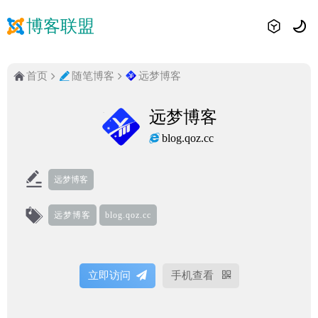
博客联盟
首页
随笔博客
远梦博客
远梦博客
blog.qoz.cc
远梦博客
远梦博客
blog.qoz.cc
立即访问
手机查看