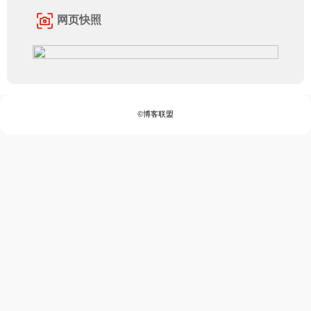
网页快照
©博客联盟